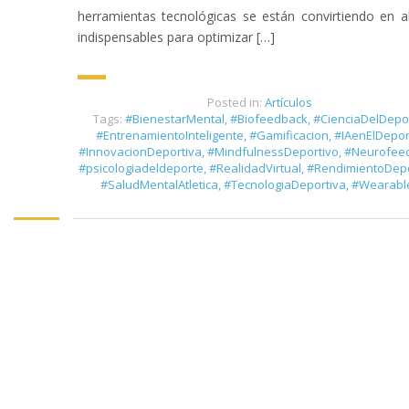
herramientas tecnológicas se están convirtiendo en a
indispensables para optimizar […]
Posted in:
Artículos
Tags:
#BienestarMental
,
#Biofeedback
,
#CienciaDelDepo
#EntrenamientoInteligente
,
#Gamificacion
,
#IAenElDepor
#InnovacionDeportiva
,
#MindfulnessDeportivo
,
#Neurofee
#psicologiadeldeporte
,
#RealidadVirtual
,
#RendimientoDepo
#SaludMentalAtletica
,
#TecnologiaDeportiva
,
#Wearabl