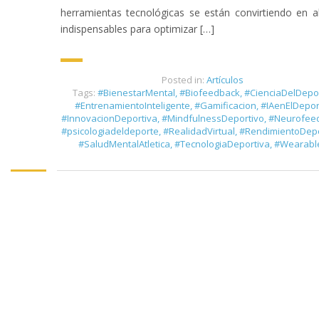
herramientas tecnológicas se están convirtiendo en a
indispensables para optimizar […]
Posted in:
Artículos
Tags:
#BienestarMental
,
#Biofeedback
,
#CienciaDelDepo
#EntrenamientoInteligente
,
#Gamificacion
,
#IAenElDepor
#InnovacionDeportiva
,
#MindfulnessDeportivo
,
#Neurofee
#psicologiadeldeporte
,
#RealidadVirtual
,
#RendimientoDepo
#SaludMentalAtletica
,
#TecnologiaDeportiva
,
#Wearabl