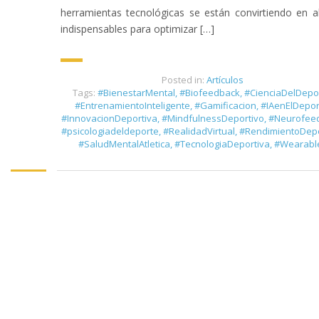
herramientas tecnológicas se están convirtiendo en a
indispensables para optimizar […]
Posted in:
Artículos
Tags:
#BienestarMental
,
#Biofeedback
,
#CienciaDelDepo
#EntrenamientoInteligente
,
#Gamificacion
,
#IAenElDepor
#InnovacionDeportiva
,
#MindfulnessDeportivo
,
#Neurofee
#psicologiadeldeporte
,
#RealidadVirtual
,
#RendimientoDepo
#SaludMentalAtletica
,
#TecnologiaDeportiva
,
#Wearabl