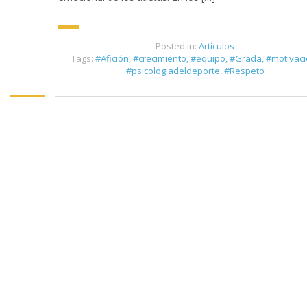
Posted in:
Artículos
Tags:
#Afición
,
#crecimiento
,
#equipo
,
#Grada
,
#motivac
#psicologiadeldeporte
,
#Respeto