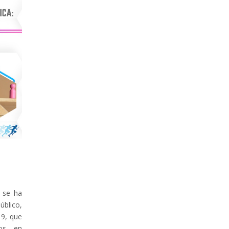
 se ha
úblico,
19, que
cos en