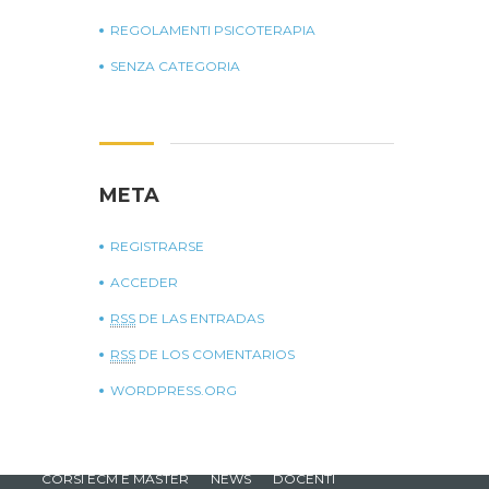
REGOLAMENTI PSICOTERAPIA
SENZA CATEGORIA
META
REGISTRARSE
ACCEDER
RSS
DE LAS ENTRADAS
RSS
DE LOS COMENTARIOS
WORDPRESS.ORG
CORSI ECM E MASTER
NEWS
DOCENTI