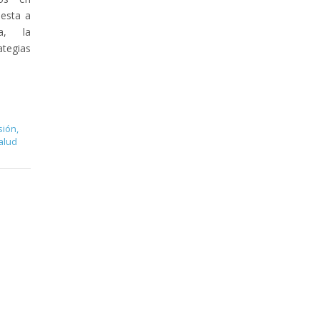
uesta a
sa, la
ategias
sión
,
alud