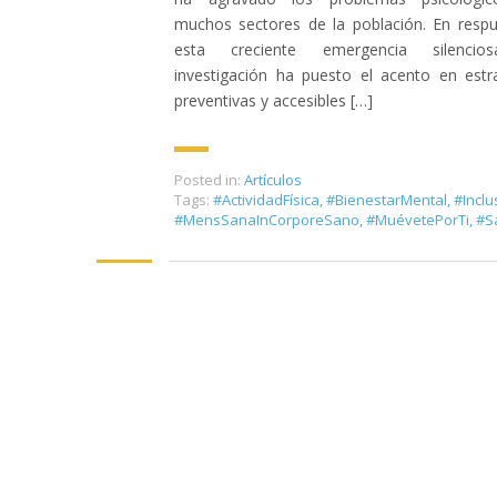
muchos sectores de la población. En resp
esta creciente emergencia silencio
investigación ha puesto el acento en estr
preventivas y accesibles […]
Posted in:
Artículos
Tags:
#ActividadFísica
,
#BienestarMental
,
#Inclu
#MensSanaInCorporeSano
,
#MuévetePorTi
,
#S