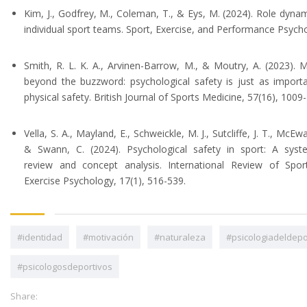
Kim, J., Godfrey, M., Coleman, T., & Eys, M. (2024). Role dynam
individual sport teams. Sport, Exercise, and Performance Psych
Smith, R. L. K. A., Arvinen-Barrow, M., & Moutry, A. (2023). 
beyond the buzzword: psychological safety is just as import
physical safety. British Journal of Sports Medicine, 57(16), 1009
Vella, S. A., Mayland, E., Schweickle, M. J., Sutcliffe, J. T., McEw
& Swann, C. (2024). Psychological safety in sport: A syst
review and concept analysis. International Review of Spo
Exercise Psychology, 17(1), 516-539.
#identidad
#motivación
#naturaleza
#psicologiadeldepo
#psicologosdeportivos
Share: